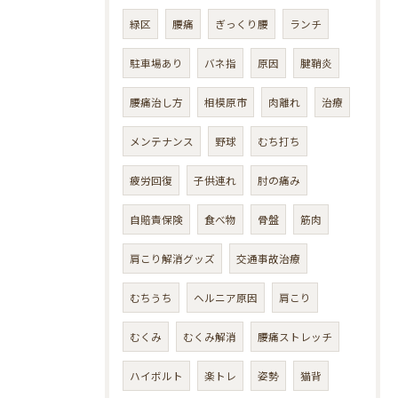
緑区
腰痛
ぎっくり腰
ランチ
駐車場あり
バネ指
原因
腱鞘炎
腰痛治し方
相模原市
肉離れ
治療
メンテナンス
野球
むち打ち
疲労回復
子供連れ
肘の痛み
自賠責保険
食べ物
骨盤
筋肉
肩こり解消グッズ
交通事故治療
むちうち
ヘルニア原因
肩こり
むくみ
むくみ解消
腰痛ストレッチ
ハイボルト
楽トレ
姿勢
猫背