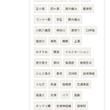
五十肩
四十肩
肩の痛み
整骨院
ランナー膝
学生
膝の痛み
川尻八幡宮
神奈川
夏祭り
口呼吸
歯並び
美肌
睡眠
上溝
おすすめ
関東
イルミネーション
恵方巻き
節分
後遺症
無病息災
どんど焼き
新年
2026年
自律神経
うなぎ
刺身
相模原
交通事故
寝違え
対策
バラ
高齢
ギックリ腰
坐骨神経痛
接骨院