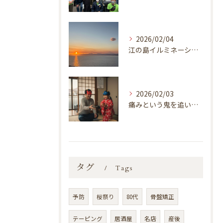
2026/02/04
江の島イルミネーション「湘南の宝石2025-2026 江の島を彩る光と色の祭典」
2026/02/03
痛みという鬼を追い払いましょう！
タグ
Tags
予防
桜祭り
80代
骨盤矯正
テーピング
居酒屋
名店
産後