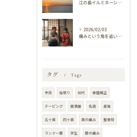
江の島イルミネーション「湘南の宝石2025-2026 江の島を彩る光と色の祭典」
2026/02/03
痛みという鬼を追い払いましょう！
タグ
Tags
予防
桜祭り
80代
骨盤矯正
テーピング
居酒屋
名店
産後
五十肩
四十肩
肩の痛み
整骨院
ランナー膝
学生
膝の痛み