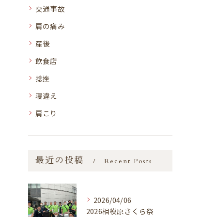
交通事故
肩の痛み
産後
飲食店
捻挫
寝違え
肩こり
最近の投稿
Recent Posts
2026/04/06
2026相模原さくら祭