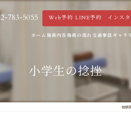
42-783-5055
Web予約 LINE予約 インス
ホーム
施術内容
施術の流れ
交通事故
ギャラ
小学生の捻挫
相模