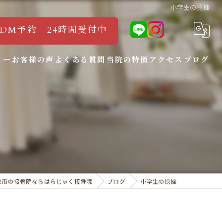
小学生の捻挫
タDM予約 24時間受付中
リー
お客様の声
よくある質問
当院の特徴
アクセス
ブログ
腰痛
ぎっくり腰
骨盤矯正
坐骨神経痛
原市の接骨院ならはらじゅく接骨院
ブログ
小学生の捻挫