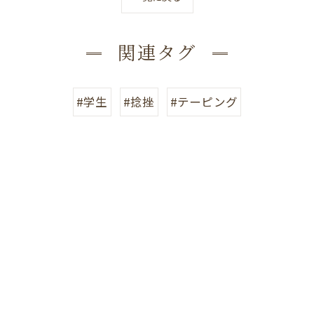
関連タグ
#学生
#捻挫
#テーピング