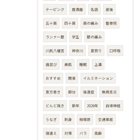
テーピング
居酒屋
名店
産後
五十肩
四十肩
肩の痛み
整骨院
ランナー膝
学生
膝の痛み
川尻八幡宮
神奈川
夏祭り
口呼吸
歯並び
美肌
睡眠
上溝
おすすめ
関東
イルミネーション
恵方巻き
節分
後遺症
無病息災
どんど焼き
新年
2026年
自律神経
うなぎ
刺身
相模原
交通事故
寝違え
対策
バラ
高齢