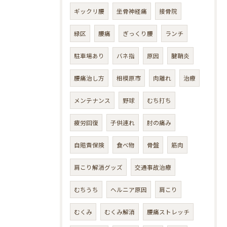
ギックリ腰
坐骨神経痛
接骨院
緑区
腰痛
ぎっくり腰
ランチ
駐車場あり
バネ指
原因
腱鞘炎
腰痛治し方
相模原市
肉離れ
治療
メンテナンス
野球
むち打ち
疲労回復
子供連れ
肘の痛み
自賠責保険
食べ物
骨盤
筋肉
肩こり解消グッズ
交通事故治療
むちうち
ヘルニア原因
肩こり
むくみ
むくみ解消
腰痛ストレッチ