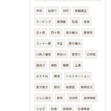
予防
桜祭り
80代
骨盤矯正
テーピング
居酒屋
名店
産後
五十肩
四十肩
肩の痛み
整骨院
ランナー膝
学生
膝の痛み
川尻八幡宮
神奈川
夏祭り
口呼吸
歯並び
美肌
睡眠
上溝
おすすめ
関東
イルミネーション
恵方巻き
節分
後遺症
無病息災
どんど焼き
新年
2026年
自律神経
うなぎ
刺身
相模原
交通事故