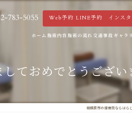
42-783-5055
Web予約 LINE予約 インス
ホーム
施術内容
施術の流れ
交通事故
ギャラ
ましておめでとうござい
相模原市の接骨院ならはら