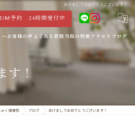
あけましておめでとうございます！
タDM予約 24時間受付中
リー
お客様の声
よくある質問
当院の特徴
アクセス
ブログ
腰痛
ます！
ぎっくり腰
骨盤矯正
坐骨神経痛
じゅく接骨院
ブログ
あけましておめでとうございます！