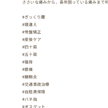
ささいな痛みから、長年困っている痛みまで何
#ぎっくり腰
#寝違え
#骨盤矯正
#産後ケア
#四十肩
#五十肩
#猫背
#膝痛
#腱鞘炎
#交通事故治療
#自賠責保険
#バネ指
#オスグット